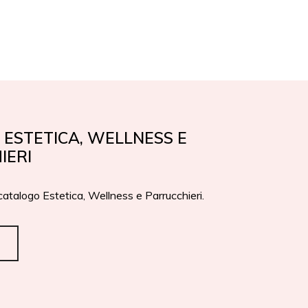
EN
IT
PREMI
CONTATTI
ESTETICA, WELLNESS E
IERI
 catalogo Estetica, Wellness e Parrucchieri.