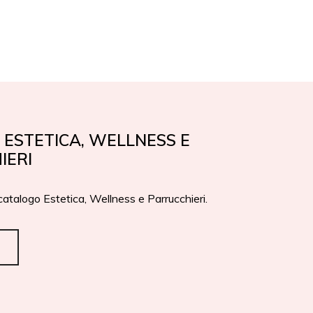
EN
IT
PREMI
CONTATTI
ESTETICA, WELLNESS E
IERI
 catalogo Estetica, Wellness e Parrucchieri.