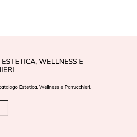
EN
IT
PREMI
CONTATTI
ESTETICA, WELLNESS E
IERI
 catalogo Estetica, Wellness e Parrucchieri.