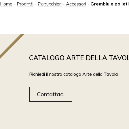
Home
-
Prodotti
-
Parrucchieri
-
Accessori
-
Grembiule poliet
ABOUT
PRODOTTI
CATALOGO ARTE DELLA TAVO
Richiedi il nostro catalogo Arte della Tavola.
Contattaci