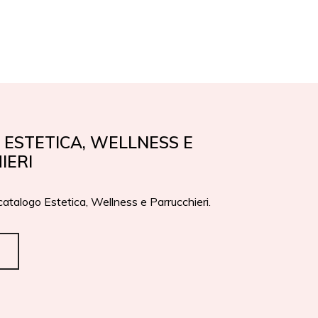
EN
IT
PREMI
CONTATTI
ESTETICA, WELLNESS E
IERI
 catalogo Estetica, Wellness e Parrucchieri.