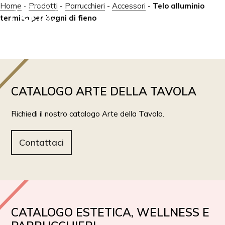
Home
-
Prodotti
-
Parrucchieri
-
Accessori
-
Telo alluminio
termico per bagni di fieno
IT
EN
CATALOGO ARTE DELLA TAVOLA
Richiedi il nostro catalogo Arte della Tavola.
Contattaci
CATALOGO ESTETICA, WELLNESS E