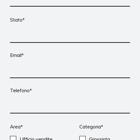
Stato*
Email*
Telefono*
Area*
Categoria*
Ufficio vendite
Grossista