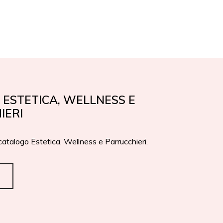
EN
IT
PREMI
CONTATTI
ESTETICA, WELLNESS E
IERI
 catalogo Estetica, Wellness e Parrucchieri.