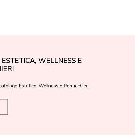
EN
IT
PREMI
CONTATTI
ESTETICA, WELLNESS E
IERI
 catalogo Estetica, Wellness e Parrucchieri.