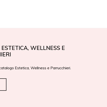
EN
IT
PREMI
CONTATTI
ESTETICA, WELLNESS E
IERI
 catalogo Estetica, Wellness e Parrucchieri.